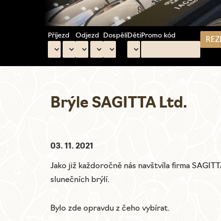
Příjezd
Odjezd
Dospělí
Děti
Promo kód
Hlavní
navigace
Brýle SAGITTA Ltd.
03. 11. 2021
Jako již každoročně nás navštvíla firma SAGITT
slunečních brýlí.
Bylo zde opravdu z čeho vybírat.