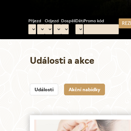
Příjezd
Odjezd
Dospělí
Děti
Promo kód
Hlavní
navigace
Události a akce
Události
Akční nabídky